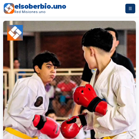
elsoberbio.uno
☰
Red Misiones.uno