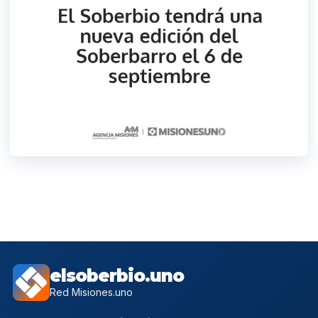
elsoberbio.uno
Red Misiones.uno